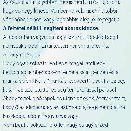
Az évek alatt mélyebben megismertem és rájöttem,
hogy van egy kincse. Van benne valami, ami a többi
védőnőben nincs, vagy legalábbis elég jól rejtegetik.
A feltétel nélküli segíteni akarás kincse.
A tudás utáni vágya, és hogy konkrét tippekkel segít,
nemcsak a bébi fizikai testén, hanem a lelkén is.
Az Anya lelkén is.
Hogy olyan sokszínűen képzi magát, amit egy
hétköznapi ember sosem tenne a saját pénzén és a
munkaidején kívül a “munkája kedvéért”, csak ha ez egy
hatalmas szeretettel és segíteni akarással párosul.
Ahogy teltek a hónapok és utána az évek, észrevettem,
hogy ő az első ember, aki azt mondja, hogy nem baj, ha
küszködsz abban, hogy anya vagy.
Nem baj, ha sokszor erőtlen vagy és úgy érzed,