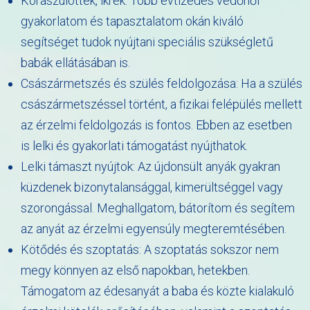
Koraszülöttek, ikrek: Több évtizedes védőnői
gyakorlatom és tapasztalatom okán kiváló
segítséget tudok nyújtani speciális szükségletű
babák ellátásában is.
Császármetszés és szülés feldolgozása: Ha a szülés
császármetszéssel történt, a fizikai felépülés mellett
az érzelmi feldolgozás is fontos. Ebben az esetben
is lelki és gyakorlati támogatást nyújthatok.
Lelki támaszt nyújtok: Az újdonsült anyák gyakran
küzdenek bizonytalansággal, kimerültséggel vagy
szorongással. Meghallgatom, bátorítom és segítem
az anyát az érzelmi egyensúly megteremtésében.
Kötődés és szoptatás: A szoptatás sokszor nem
megy könnyen az első napokban, hetekben.
Támogatom az édesanyát a baba és közte kialakuló