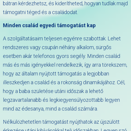
bátran kérdezhetsz, és kiderítheted, hogyan tudlak majd
támogatni téged és a családodat.
Minden család egyedi támogatást kap
A szolgáltatásaim teljesen egyénre szabottak. Lehet
rendszeres vagy csupán néhány alkalom, sürgős
esetben akár telefonos gyors segély. Minden család
más és más igényekkel rendelkezik, így arra törekszem,
hogy az általam nyújtott támogatás a legjobban
illeszkedjen a család és a rokonság dinamikájához. Cél,
hogy a baba születése utáni időszak a lehető
legzavartalanabb és legkiegyensúlyozottabb legyen
mind az édesanya, mind a család számára.
Nélkülözhetetlen támogatást nyújthatok az újszülött
érkezése utáni kihívásokkal teli időszakban. Legyen szó