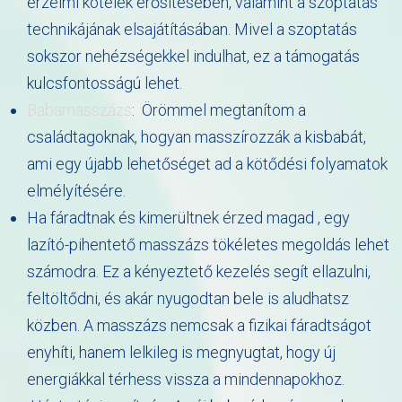
érzelmi kötelék erősítésében, valamint a szoptatás
technikájának elsajátításában. Mivel a szoptatás
sokszor nehézségekkel indulhat, ez a támogatás
kulcsfontosságú lehet.
Babamasszázs
: Örömmel megtanítom a
családtagoknak, hogyan masszírozzák a kisbabát,
ami egy újabb lehetőséget ad a kötődési folyamatok
elmélyítésére.
Ha fáradtnak és kimerültnek érzed magad , egy
lazító-pihentető masszázs tökéletes megoldás lehet
számodra. Ez a kényeztető kezelés segít ellazulni,
feltöltődni, és akár nyugodtan bele is aludhatsz
közben. A masszázs nemcsak a fizikai fáradtságot
enyhíti, hanem lelkileg is megnyugtat, hogy új
energiákkal térhess vissza a mindennapokhoz.