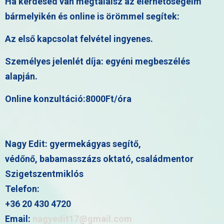
Ha kérdésed van megtalálsz az elérhetőségeim
bármelyikén és online is örömmel segítek:
Az első kapcsolat felvétel ingyenes.
Személyes jelenlét díja: egyéni megbeszélés
alapján.
Online konzultáció:8000Ft/óra
Nagy Edit: gyermekágyas segítő,
védőnő, babamasszázs oktató, családmentor
Szigetszentmiklós
Telefon:
+36 20 430 4720
Email:
nagyedit17@gmail.com