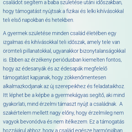
családot segítem a baba születése utáni időszakban,
hogy támogatást nyújtsak a fizikai és lelki kihívásokkal
teli első napokban és hetekben.
A gyermek születése minden család életében egy
izgalmas és kihívásokkal teli időszak, amely tele van
örömteli pillanatokkal, ugyanakkor bizonytalanságokkal
is. Ebben az érzékeny periódusban kiemelten fontos,
hogy az édesanyák és az édesapák megfelelő
támogatást kapjanak, hogy zökkenőmentesen
alkalmazkodjanak az új szerepeikhez és feladataikhoz.
Itt léphet be a képbe a gyermekágyas segítő, aki mind
gyakorlati, mind érzelmi támaszt nyújt a családnak. A
szakértelem mellett nagy előny, hogy érzelmileg nem
vagyok bevonódva és nem ítélkezem. Ez a támogatás
hozzájárul ahhoz, hogy a család egésze harmóniában