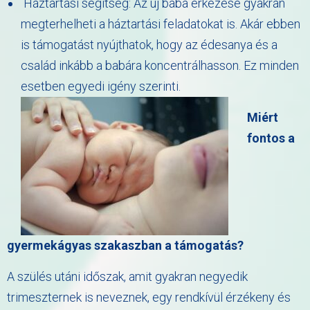
Háztartási segítség: Az új baba érkezése gyakran
megterhelheti a háztartási feladatokat is. Akár ebben
is támogatást nyújthatok, hogy az édesanya és a
család inkább a babára koncentrálhasson. Ez minden
esetben egyedi igény szerinti.
Miért
fontos a
gyermekágyas szakaszban a támogatás?
A szülés utáni időszak, amit gyakran negyedik
trimeszternek is neveznek, egy rendkívül érzékeny és