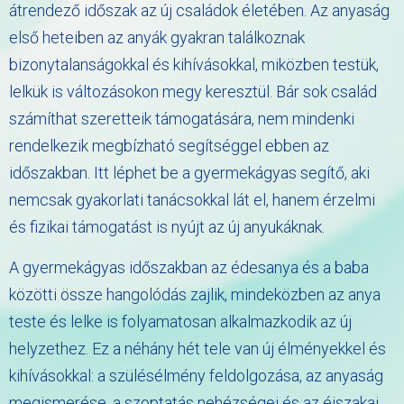
átrendező időszak az új családok életében. Az anyaság
első heteiben az anyák gyakran találkoznak
bizonytalanságokkal és kihívásokkal, miközben testük,
lelkük is változásokon megy keresztül. Bár sok család
számíthat szeretteik támogatására, nem mindenki
rendelkezik megbízható segítséggel ebben az
időszakban. Itt léphet be a gyermekágyas segítő, aki
nemcsak gyakorlati tanácsokkal lát el, hanem érzelmi
és fizikai támogatást is nyújt az új anyukáknak.
A gyermekágyas időszakban az édesanya és a baba
közötti össze hangolódás zajlik, mindeközben az anya
teste és lelke is folyamatosan alkalmazkodik az új
helyzethez. Ez a néhány hét tele van új élményekkel és
kihívásokkal: a szülésélmény feldolgozása, az anyaság
megismerése, a szoptatás nehézségei és az éjszakai