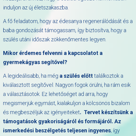
induljon az új életszakaszba.
A fő feladatom, hogy az édesanya regenerálódását és a
baba gondozását támogassam, így biztosítva, hogy a
szülés utáni időszak zökkenőmentes legyen.
Mikor érdemes felvenni a kapcsolatot a
gyermekágyas segítővel?
A legideálisabb, ha még
a szülés előtt
találkoztok a
kiválasztott segítővel. Nagyon fogok örülni, ha rám esik
a választásotok. Ez lehetőséget ad arra, hogy
megismerjük egymást, kialakuljon a kölcsönös bizalom
és megbeszéljük az igényeiteket
. Tervet készítsünk a
támogatások gyakoriságáról és formájáról. Az
ismerkedési beszélgetés teljesen ingyenes
, így