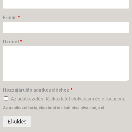
E-mail
*
Üzenet
*
Hozzájárulás adatkezeléshez
*
Az adatkezelési tájékoztatót elolvastam és elfogadom.
Az adatkezelési tájékoztatót ide kattintva olvashatja el!
Elküldés