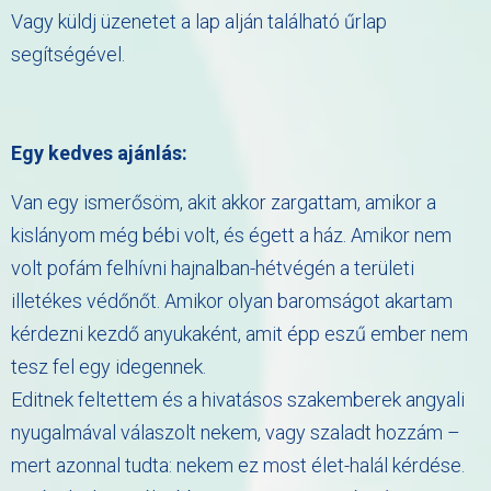
Vagy küldj üzenetet a lap alján található űrlap
segítségével.
Egy kedves ajánlás:
Van egy ismerősöm, akit akkor zargattam, amikor a
kislányom még bébi volt, és égett a ház. Amikor nem
volt pofám felhívni hajnalban-hétvégén a területi
illetékes védőnőt. Amikor olyan baromságot akartam
kérdezni kezdő anyukaként, amit épp eszű ember nem
tesz fel egy idegennek.
Editnek feltettem és a hivatásos szakemberek angyali
nyugalmával válaszolt nekem, vagy szaladt hozzám –
mert azonnal tudta: nekem ez most élet-halál kérdése.