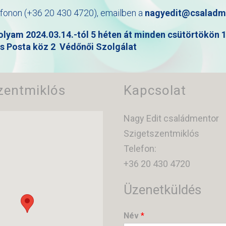
efonon (+36 20 430 4720), emailben a
nagyedit@csaladm
yam 2024.03.14.-tól 5 héten át minden csütörtökön 11
s Posta köz 2 Védőnői Szolgálat
zentmiklós
Kapcsolat
Nagy Edit családmentor
Szigetszentmiklós
Telefon:
+36 20 430 4720
Üzenetküldés
Név
*