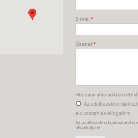
E-mail
*
Üzenet
*
Hozzájárulás adatkezelé
Az adatkezelési tájékozt
elolvastam és elfogadom.
Az adatkezelési tájékoztatót ide
olvashatja el!