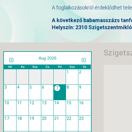
A foglalkozásokról érdeklődhet tel
A következő babamasszázs tanfol
Helyszín: 2310 Szigetszentmikló
Szigets
Aug 2026
Hé
Ke
Sze
Cs
Pé
Szo
Va
1
2
3
4
5
6
8
9
7
10
11
12
13
14
15
16
17
18
19
20
21
22
23