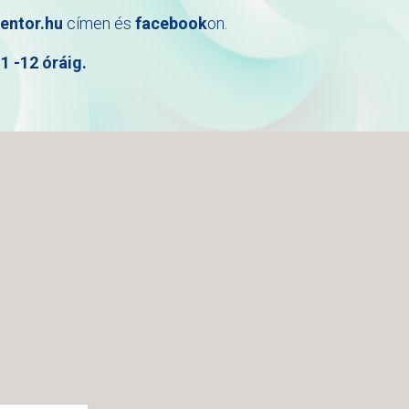
entor.hu
címen és
facebook
on.
 -12 óráig.