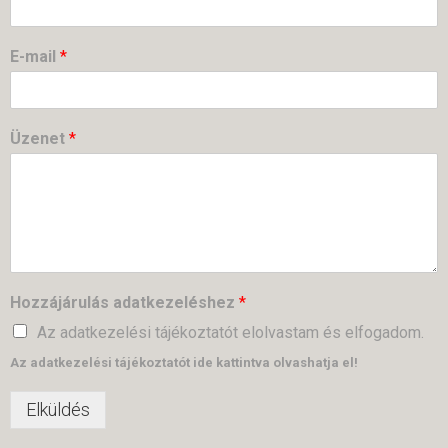
E-mail
*
Üzenet
*
Hozzájárulás adatkezeléshez
*
Az adatkezelési tájékoztatót elolvastam és elfogadom.
Az adatkezelési tájékoztatót ide kattintva olvashatja el!
Elküldés