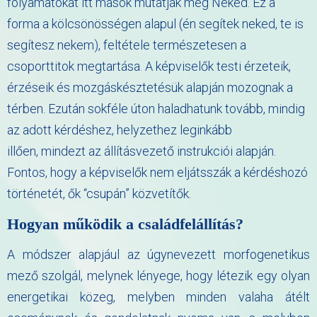
folyamatokat itt mások mutatják meg Neked. Ez a
forma a kölcsönösségen alapul (én segítek neked, te is
segítesz nekem), feltétele természetesen a
csoporttitok megtartása. A képviselők testi érzeteik,
érzéseik és mozgáskésztetésük alapján mozognak a
térben. Ezután sokféle úton haladhatunk tovább, mindig
az adott kérdéshez, helyzethez leginkább
illően, mindezt az állításvezető instrukciói alapján.
Fontos, hogy a képviselők nem eljátsszák a kérdéshozó
történetét, ők “csupán” közvetítők.
Hogyan működik a családfelállítás?
A módszer alapjául az úgynevezett morfogenetikus
mező szolgál, melynek lényege, hogy létezik egy olyan
energetikai közeg, melyben minden valaha átélt