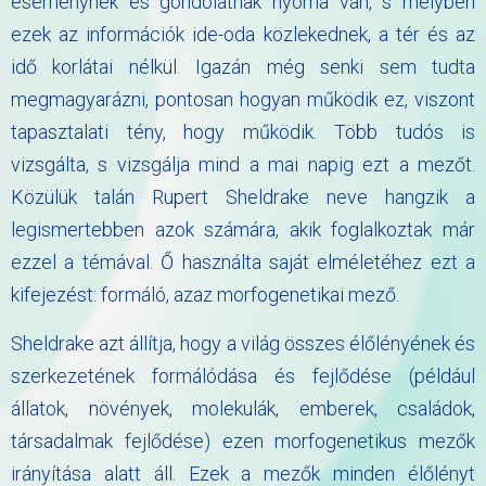
eseménynek és gondolatnak nyoma van, s melyben
ezek az információk ide-oda közlekednek, a tér és az
idő korlátai nélkül. Igazán még senki sem tudta
megmagyarázni, pontosan hogyan működik ez, viszont
tapasztalati tény, hogy működik. Több tudós is
vizsgálta, s vizsgálja mind a mai napig ezt a mezőt.
Közülük talán Rupert Sheldrake neve hangzik a
legismertebben azok számára, akik foglalkoztak már
ezzel a témával. Ő használta saját elméletéhez ezt a
kifejezést: formáló, azaz morfogenetikai mező.
Sheldrake azt állítja, hogy a világ összes élőlényének és
szerkezetének formálódása és fejlődése (például
állatok, növények, molekulák, emberek, családok,
társadalmak fejlődése) ezen morfogenetikus mezők
irányítása alatt áll. Ezek a mezők minden élőlényt