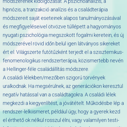
módszerének kidolgozását. A pszichoanalízis, a
hipnózis, a tranzakció analízis és a családterápia
módszereit saját eseteinek alapos tanulmányozásával
és megfigyeléseivel ötvözve túllépett a hagyományos
nyugati pszichológia megszokott fogalmi keretein, és új
módszerével rövid időn belül igen látványos sikereket
ért el. Világszerte futótűzként terjedt el a szisztemikus-
fenomenologikus rendszerterápia, közismertebb nevén
a Hellinger-féle családállítás módszere.
A családi lélekben/mezőben szigorú törvények
uralkodnak. Ha megsérülnek, az generációkon keresztül
negatív hatással van a családtagokra. A családi lélek
megkezdi a kiegyenlítést, a jóvátételt. Működésbe lép a
rendszer-lelkiismeret, például úgy, hogy a gyerek kezd
el érthető ok nélkül rosszul élni, vagy valamilyen testi-