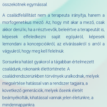
összekötnek egymással.
A családfelállítást nem a terapeuta irányítja, hanem a
morfogenetikus mező. Az, hogy mit akar a mező, csak
akkor derül ki, ha a résztvevők, beleértve a terapeutát is,
képesek elfeledkezni saját egójukról, képesek
lemondani a koncepcióikról, az elvárásaikról s arról a
vágyukról, hogy meg kell felelniük.
Sorsunkra hatást gyakorol a tágabban értelmezett
családunk, rokonaink élettörténete. A
családrendszerünkben törvények uralkodnak, melyek
megsértése hatással van a rendszer tagjaira, a
következő generációk, melyek őseink életét
beárnyékolták, kihatással vannak jelen életünkre, a
mindennapjainkra.