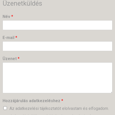
Üzenetküldés
Név
*
E-mail
*
Üzenet
*
Hozzájárulás adatkezeléshez
*
Az adatkezelési tájékoztatót elolvastam és elfogadom.