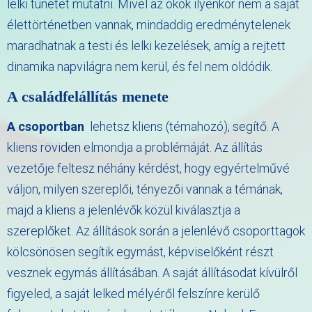
lelki tünetet mutatni. Mivel az okok ilyenkor nem a saját
élettörténetben vannak, mindaddig eredménytelenek
maradhatnak a testi és lelki kezelések, amíg a rejtett
dinamika napvilágra nem kerül, és fel nem oldódik.
A családfelállítás menete
A csoportban
lehetsz kliens (témahozó), segítő. A
kliens röviden elmondja a problémáját. Az állítás
vezetője feltesz néhány kérdést, hogy egyértelművé
váljon, milyen szereplői, tényezői vannak a témának,
majd a kliens a jelenlévők közül kiválasztja a
szereplőket.
Az állítások során a jelenlévő csoporttagok
kölcsönösen segítik egymást, képviselőként részt
vesznek egymás állításában. A saját állításodat kívülről
figyeled, a saját lelked mélyéről felszínre kerülő